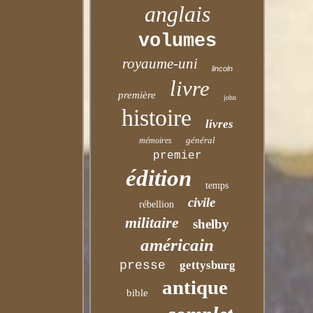
anglais
volumes
royaume-uni
lincoln
livre
première
john
histoire
livres
général
mémoires
premier
édition
temps
civile
rébellion
militaire
shelby
américain
presse
gettysburg
antique
bible