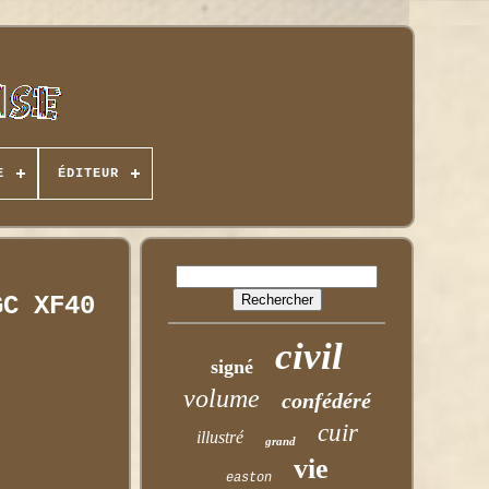
E
ÉDITEUR
GC XF40
civil
signé
volume
confédéré
cuir
illustré
grand
vie
easton