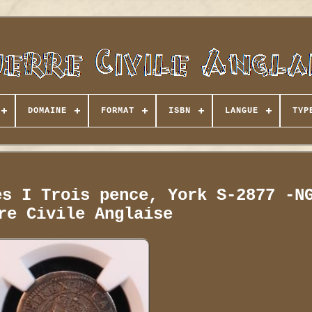
DOMAINE
FORMAT
ISBN
LANGUE
TYP
es I Trois pence, York S-2877 -N
re Civile Anglaise