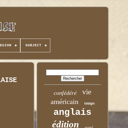
EGION
SUBJECT
LAISE
vie
confédéré
américain
temps
anglais
édition
grand