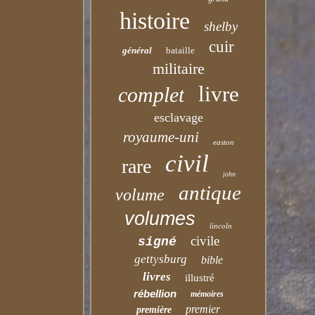
histoire
shelby
cuir
général
bataille
militaire
livre
complet
esclavage
royaume-uni
easton
civil
rare
john
antique
volume
volumes
lincoln
civile
signé
gettysburg
bible
livres
illustré
rébellion
mémoires
premier
première