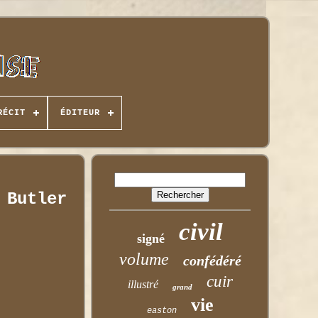
RÉCIT
ÉDITEUR
 Butler
civil
signé
volume
confédéré
cuir
illustré
grand
vie
easton