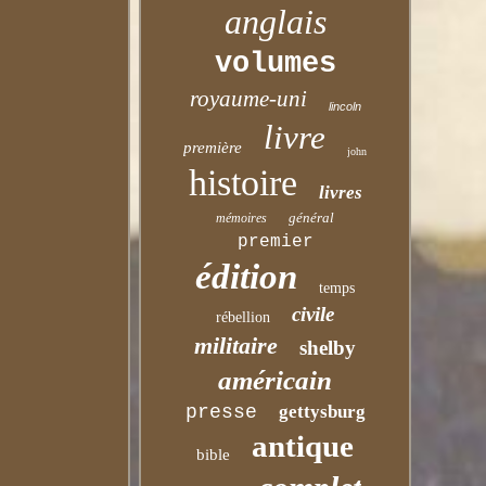
anglais
volumes
royaume-uni
lincoln
livre
première
john
histoire
livres
général
mémoires
premier
édition
temps
civile
rébellion
militaire
shelby
américain
presse
gettysburg
antique
bible