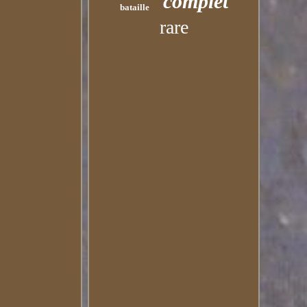
complet
bataille
rare