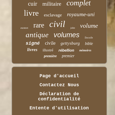
complet
cuir
militaire
livre
royaume-uni
esclavage
civil
rare
volume
easton
john
antique
volumes
lincoln
civile
signé
gettysburg
bible
livres
illustré
rébellion
mémoires
premier
première
Page d'accueil
Contactez Nous
Déclaration de
confidentialité
Entente d'utilisation