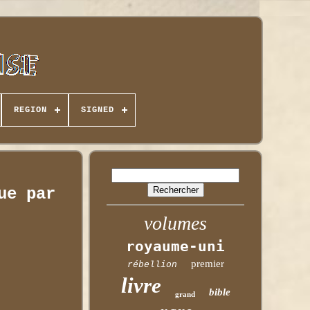
REGION
SIGNED
ue par
volumes
royaume-uni
premier
rébellion
livre
bible
grand