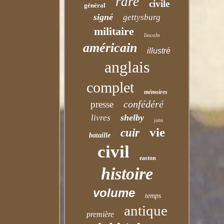
rare
civile
général
signé
gettysburg
militaire
lincoln
américain
illustré
anglais
complet
mémoires
confédéré
presse
shelby
livres
john
vie
cuir
bataille
civil
easton
histoire
volume
temps
antique
première