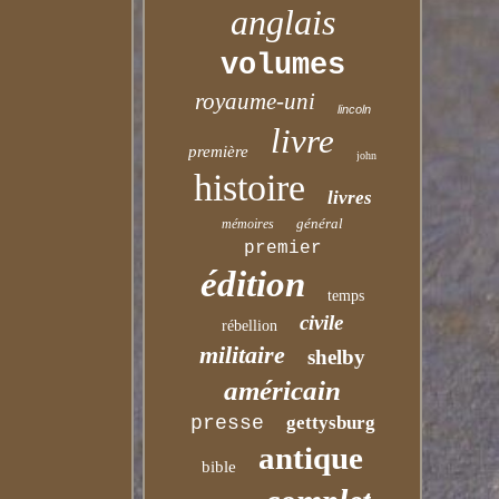
anglais
volumes
royaume-uni
lincoln
livre
première
john
histoire
livres
général
mémoires
premier
édition
temps
civile
rébellion
militaire
shelby
américain
presse
gettysburg
antique
bible