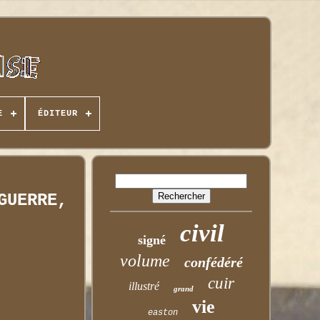
E
ÉDITEUR
GUERRE,
civil
signé
volume
confédéré
cuir
illustré
grand
vie
easton