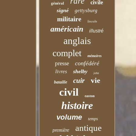
rare
civile
général
signé
gettysburg
militaire
lincoln
américain
illustré
anglais
complet
mémoires
confédéré
presse
shelby
livres
john
vie
cuir
bataille
civil
easton
histoire
volume
temps
antique
première