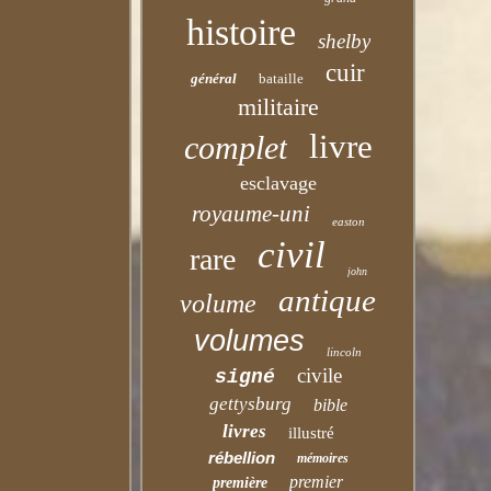
histoire
shelby
cuir
général
bataille
militaire
livre
complet
esclavage
royaume-uni
easton
civil
rare
john
antique
volume
volumes
lincoln
civile
signé
gettysburg
bible
livres
illustré
rébellion
mémoires
premier
première