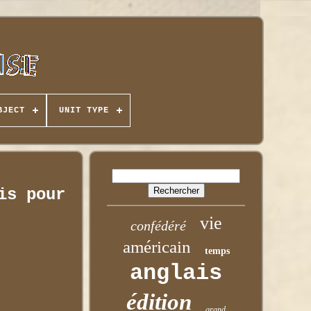
BJECT
UNIT TYPE
is pour
vie
confédéré
américain
temps
anglais
édition
grand