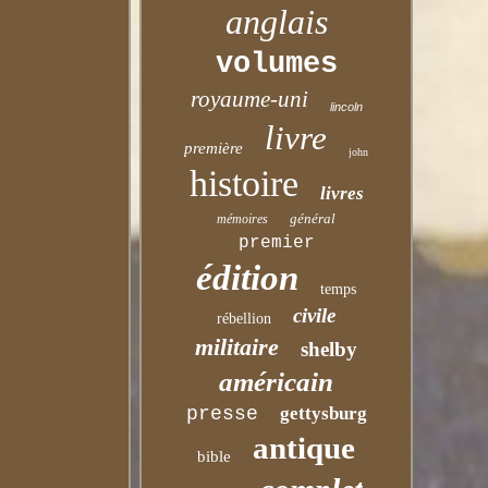
anglais
volumes
royaume-uni
lincoln
livre
première
john
histoire
livres
général
mémoires
premier
édition
temps
civile
rébellion
militaire
shelby
américain
presse
gettysburg
antique
bible