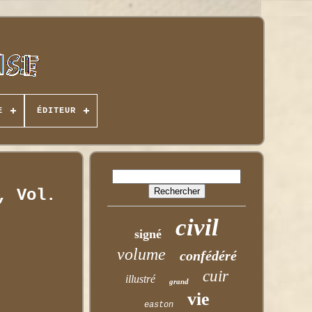
E
ÉDITEUR
, Vol.
civil
signé
volume
confédéré
cuir
illustré
grand
vie
easton