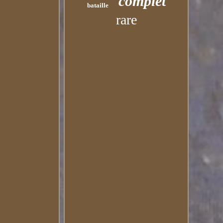
complet
bataille
rare