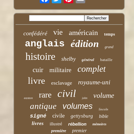
vie
américain
confédéré
temps
anglais
édition
grand
histoire
shelby
général
bataille
complet
cuir
militaire
livre
royaume-uni
esclavage
civil
rare
volume
easton
john
antique
volumes
lincoln
civile
signé
gettysburg
bible
livres
illustré
rébellion
mémoires
premier
première