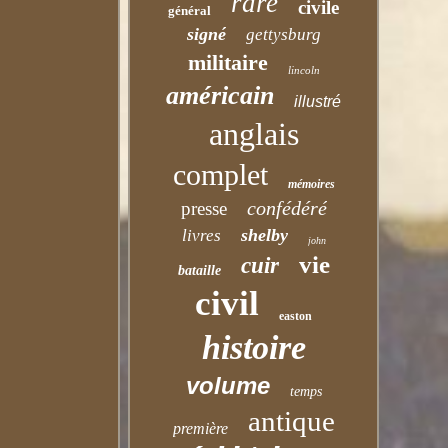
rare
civile
général
signé
gettysburg
militaire
lincoln
américain
illustré
anglais
complet
mémoires
confédéré
presse
shelby
livres
john
vie
cuir
bataille
civil
easton
histoire
volume
temps
antique
première