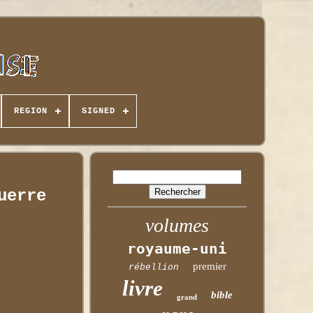
REGION
SIGNED
uerre
volumes
royaume-uni
premier
rébellion
livre
bible
grand