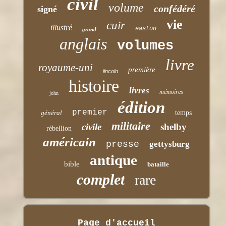
civil
volume
confédéré
signé
vie
cuir
illustré
easton
grand
anglais
volumes
livre
royaume-uni
première
lincoln
histoire
livres
mémoires
john
édition
premier
général
temps
militaire
civile
shelby
rébellion
américain
presse
gettysburg
antique
bible
bataille
complet
rare
Page d'accueil