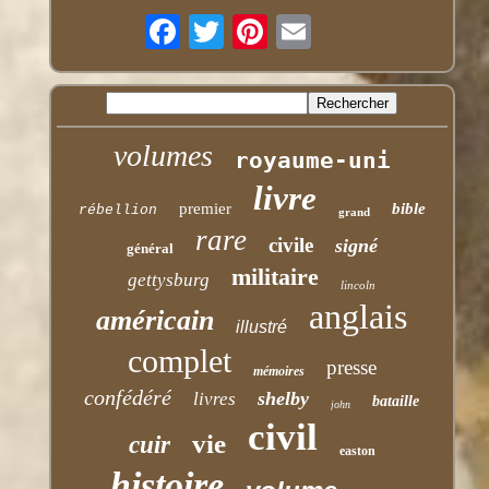
volumes
royaume-uni
livre
premier
bible
rébellion
grand
rare
civile
signé
général
militaire
gettysburg
lincoln
anglais
américain
illustré
complet
presse
mémoires
confédéré
shelby
livres
bataille
john
civil
vie
cuir
easton
histoire