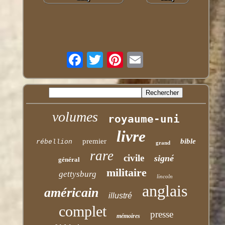
volumes
royaume-uni
livre
premier
bible
rébellion
grand
rare
civile
signé
général
militaire
gettysburg
lincoln
anglais
américain
illustré
complet
presse
mémoires