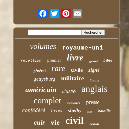
volumes
royaume-uni
livre
premier
bible
rébellion
grand
rare
civile
signé
général
militaire
gettysburg
lincoln
anglais
américain
illustré
complet
presse
mémoires
confédéré
shelby
livres
bataille
john
civil
vie
cuir
easton