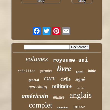
volumes
royaume-uni
livre
premier
bible
rébellion
grand
rare
civile
signé
général
militaire
gettysburg
lincoln
anglais
américain
illustré
complet
presse
mémoires