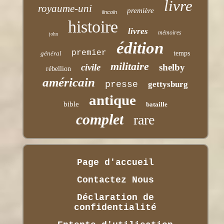
livre
royaume-uni
première
lincoln
histoire
livres
mémoires
john
édition
premier
général
temps
militaire
civile
shelby
rébellion
américain
presse
gettysburg
antique
bible
bataille
complet
rare
Page d'accueil
Contactez Nous
Déclaration de
confidentialité