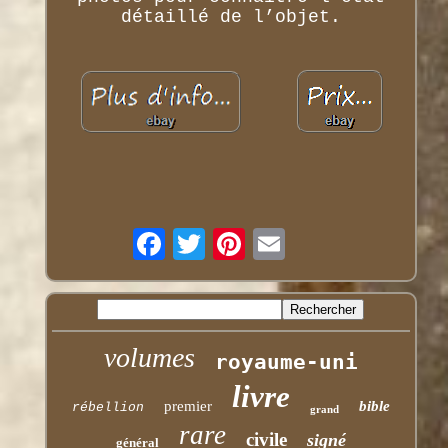
détaillé de l’objet.
volumes
royaume-uni
livre
premier
bible
rébellion
grand
rare
civile
signé
général