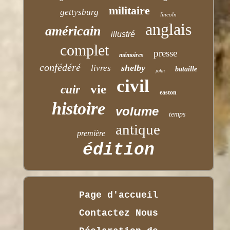
militaire
gettysburg
lincoln
anglais
américain
illustré
complet
presse
mémoires
confédéré
shelby
livres
bataille
john
civil
vie
cuir
easton
histoire
volume
temps
antique
première
édition
Page d'accueil
Contactez Nous