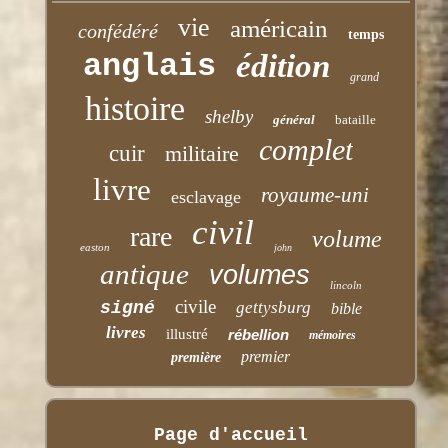
vie
américain
confédéré
temps
anglais
édition
grand
histoire
shelby
général
bataille
complet
cuir
militaire
livre
royaume-uni
esclavage
civil
rare
volume
easton
john
antique
volumes
lincoln
civile
signé
gettysburg
bible
livres
illustré
rébellion
mémoires
premier
première
Page d'accueil