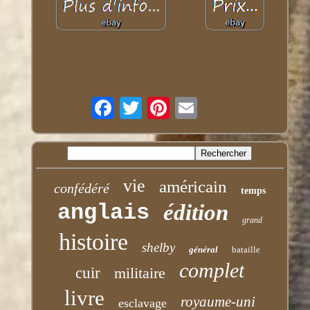
vie
américain
confédéré
temps
anglais
édition
grand
histoire
shelby
général
bataille
complet
cuir
militaire
livre
royaume-uni
esclavage