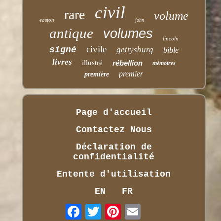
civil
rare
volume
easton
john
antique
volumes
lincoln
civile
signé
gettysburg
bible
livres
illustré
rébellion
mémoires
premier
première
Page d'accueil
Contactez Nous
Déclaration de
confidentialité
Entente d'utilisation
EN
FR