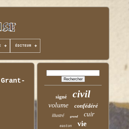
E
ÉDITEUR
 Grant-
civil
signé
volume
confédéré
cuir
illustré
grand
vie
easton