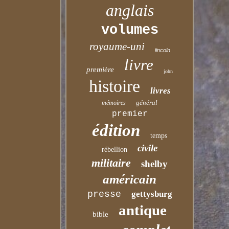
anglais
volumes
royaume-uni
lincoln
livre
première
john
histoire
livres
général
mémoires
premier
édition
temps
civile
rébellion
militaire
shelby
américain
presse
gettysburg
antique
bible