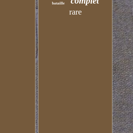
complet
bataille
rare