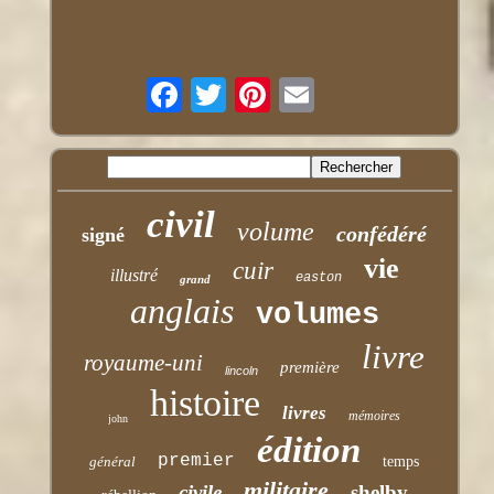
civil
volume
confédéré
signé
vie
cuir
illustré
easton
grand
anglais
volumes
livre
royaume-uni
première
lincoln
histoire
livres
mémoires
john
édition
premier
général
temps
militaire
civile
shelby