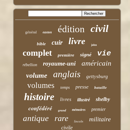
civil
édition
général
easton
livre
cuir
bible
john
complet
vie
signé
première
américain
royaume-uni
rébellion
anglais
volume
gettysburg
volumes
presse
temps
bataille
histoire
shelby
livres
illustré
confédéré
premier
mémoires
grand
antique
rare
militaire
lincoln
civile