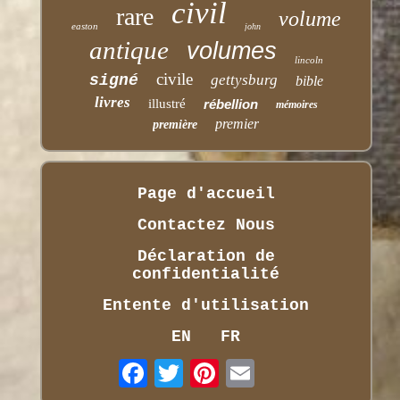
civil
rare
volume
easton
john
antique
volumes
lincoln
civile
signé
gettysburg
bible
livres
illustré
rébellion
mémoires
premier
première
Page d'accueil
Contactez Nous
Déclaration de
confidentialité
Entente d'utilisation
EN
FR