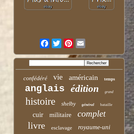
vie
américain
confédéré
temps
anglais
édition
grand
histoire
shelby
général
bataille
complet
cuir
militaire
livre
royaume-uni
esclavage