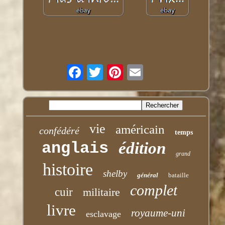
vie
américain
confédéré
temps
anglais
édition
grand
histoire
shelby
général
bataille
complet
cuir
militaire
livre
royaume-uni
esclavage