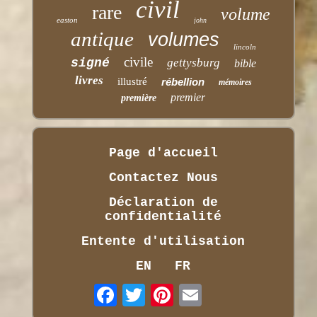
civil
rare
volume
easton
john
antique
volumes
lincoln
civile
signé
gettysburg
bible
livres
illustré
rébellion
mémoires
premier
première
Page d'accueil
Contactez Nous
Déclaration de
confidentialité
Entente d'utilisation
EN
FR