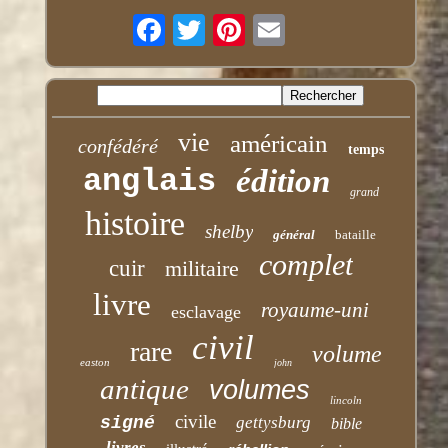
vie
américain
confédéré
temps
anglais
édition
grand
histoire
shelby
général
bataille
complet
cuir
militaire
livre
royaume-uni
esclavage
civil
rare
volume
easton
john
antique
volumes
lincoln
civile
signé
gettysburg
bible
livres