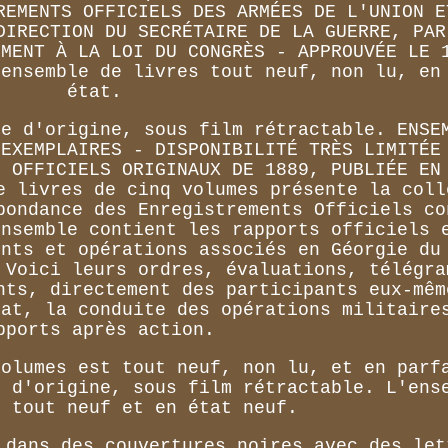
REMENTS OFFICIELS DES ARMÉES DE L'UNION E
DIRECTION DU SECRÉTAIRE DE LA GUERRE, PAR
ÉMENT À LA LOI DU CONGRÈS - APPROUVÉE LE 
 ensemble de livres tout neuf, non lu, en
état.
ge d'origine, sous film rétractable. ENSE
 EXEMPLAIRES - DISPONIBILITÉ TRÈS LIMITÉE
S OFFICIELS ORIGINAUX DE 1889, PUBLIÉE EN
e livres de cinq volumes présente la coll
pondance des Enregistrements Officiels co
ensemble contient les rapports officiels 
ents et opérations associés en Géorgie du
 Voici leurs ordres, évaluations, télégra
nts, directement des participants eux-mêm
bat, la conduite des opérations militaire
pports après action.
volumes est tout neuf, non lu, et en parf
e d'origine, sous film rétractable. L'ens
t tout neuf et en état neuf.
 dans des couvertures noires avec des let