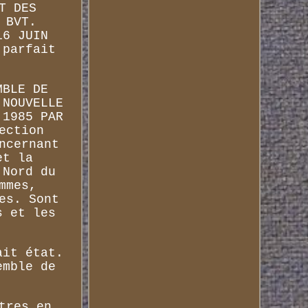
T DES
 BVT.
16 JUIN
 parfait
MBLE DE
 NOUVELLE
 1985 PAR
ection
ncernant
et la
 Nord du
mmes,
es. Sont
s et les
ait état.
emble de
tres en