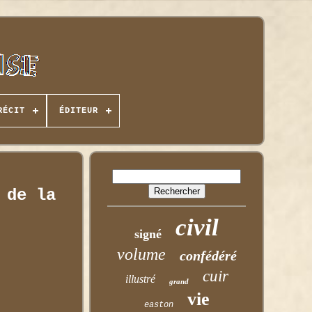
RÉCIT
ÉDITEUR
 de la
civil
signé
volume
confédéré
cuir
illustré
grand
vie
easton