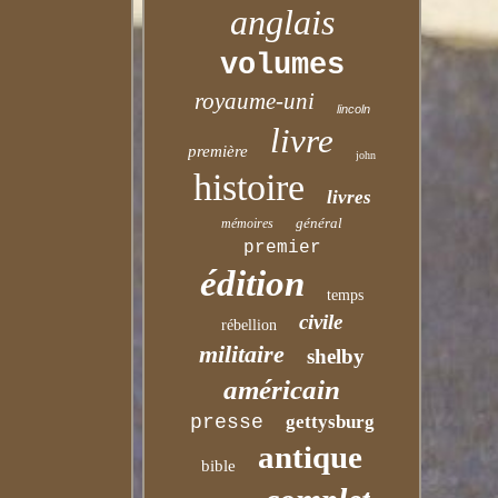
anglais
volumes
royaume-uni
lincoln
livre
première
john
histoire
livres
général
mémoires
premier
édition
temps
civile
rébellion
militaire
shelby
américain
presse
gettysburg
antique
bible