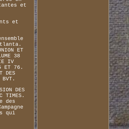
tantes et
nts et
ensemble
tlanta.
UNION ET
LUME 38
IE IV
5 ET 76.
T DES
 BVT.
SION DES
C TIMES.
e des
Campagne
s qui