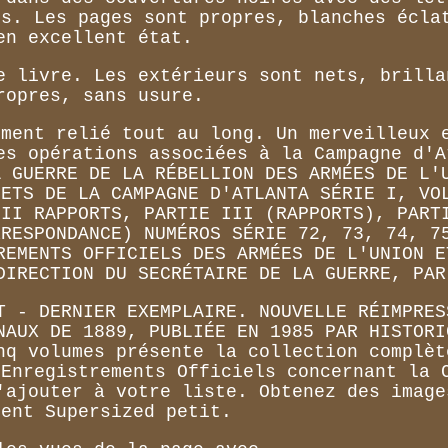
os. Les pages sont propres, blanches écla
en excellent état.
e livre. Les extérieurs sont nets, brilla
ropres, sans usure.
ement relié tout au long. Un merveilleux 
es opérations associées à la Campagne d'A
A GUERRE DE LA RÉBELLION DES ARMÉES DE L'
LETS DE LA CAMPAGNE D'ATLANTA SÉRIE I, VO
 II RAPPORTS, PARTIE III (RAPPORTS), PART
RRESPONDANCE) NUMÉROS SÉRIE 72, 73, 74, 7
REMENTS OFFICIELS DES ARMÉES DE L'UNION E
DIRECTION DU SECRÉTAIRE DE LA GUERRE, PAR
T - DERNIER EXEMPLAIRE. NOUVELLE RÉIMPRES
NAUX DE 1889, PUBLIÉE EN 1985 PAR HISTORI
nq volumes présente la collection complèt
 Enregistrements Officiels concernant la 
'ajouter à votre liste. Obtenez des image
dent Supersized petit.