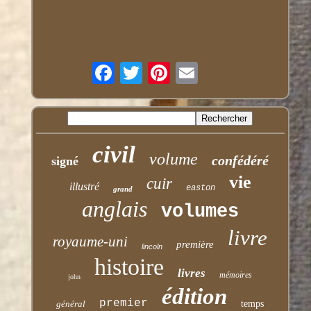
civil
volume
confédéré
signé
vie
cuir
illustré
easton
grand
anglais
volumes
livre
royaume-uni
première
lincoln
histoire
livres
mémoires
john
édition
premier
général
temps