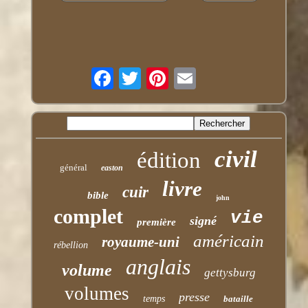
civil
édition
général
easton
livre
cuir
bible
john
complet
vie
signé
première
américain
royaume-uni
rébellion
anglais
volume
gettysburg
volumes
presse
temps
bataille