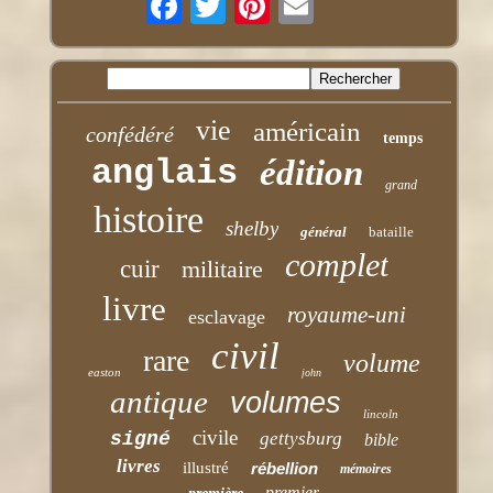
vie
américain
confédéré
temps
anglais
édition
grand
histoire
shelby
général
bataille
complet
cuir
militaire
livre
royaume-uni
esclavage
civil
rare
volume
easton
john
antique
volumes
lincoln
civile
signé
gettysburg
bible
livres
illustré
rébellion
mémoires
premier