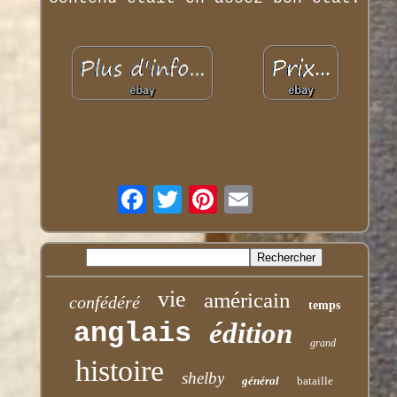
vie
américain
confédéré
temps
anglais
édition
grand
histoire
shelby
général
bataille