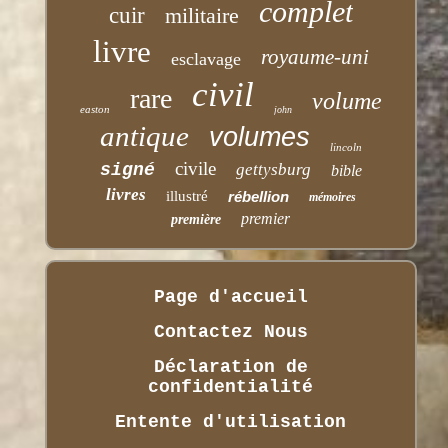
complet
cuir
militaire
livre
royaume-uni
esclavage
civil
rare
volume
easton
john
antique
volumes
lincoln
civile
signé
gettysburg
bible
livres
illustré
rébellion
mémoires
premier
première
Page d'accueil
Contactez Nous
Déclaration de
confidentialité
Entente d'utilisation