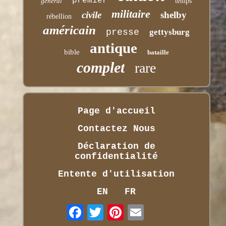
premier
général
temps
militaire
civile
shelby
rébellion
américain
presse
gettysburg
antique
bible
bataille
complet
rare
Page d'accueil
Contactez Nous
Déclaration de
confidentialité
Entente d'utilisation
EN
FR