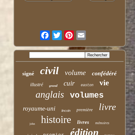
civil
volume
confédéré
signé
vie
cuir
illustré
easton
grand
anglais
volumes
livre
royaume-uni
première
lincoln
histoire
livres
mémoires
john
édition