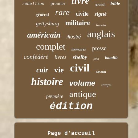
livre
premier
bible
rébellion
grand
rare
civile
signé
général
militaire
gettysburg
lincoln
anglais
américain
illustré
complet
presse
mémoires
confédéré
shelby
livres
bataille
john
civil
vie
cuir
easton
histoire
volume
temps
antique
première
édition
Page d'accueil