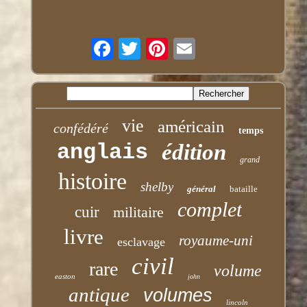
vie
américain
confédéré
temps
anglais
édition
grand
histoire
shelby
général
bataille
complet
cuir
militaire
livre
royaume-uni
esclavage
civil
rare
volume
easton
john
antique
volumes
lincoln