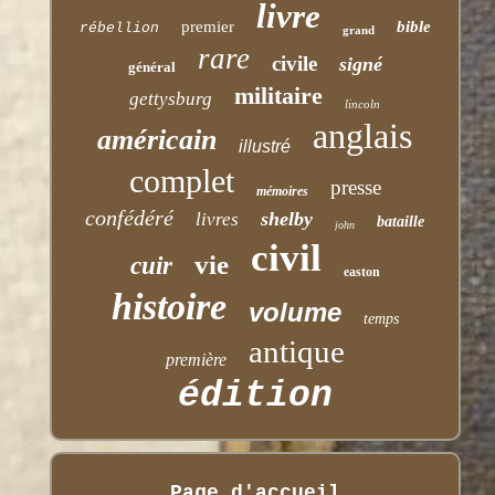
livre
premier
bible
rébellion
grand
rare
civile
signé
général
militaire
gettysburg
lincoln
anglais
américain
illustré
complet
presse
mémoires
confédéré
shelby
livres
bataille
john
civil
vie
cuir
easton
histoire
volume
temps
antique
première
édition
Page d'accueil