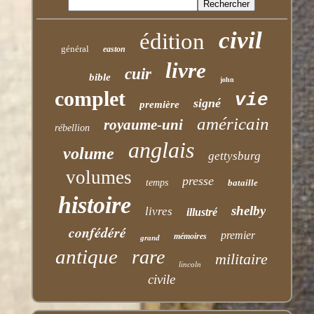
civil
édition
général
easton
livre
cuir
bible
john
complet
vie
signé
première
américain
royaume-uni
rébellion
anglais
volume
gettysburg
volumes
presse
temps
bataille
histoire
shelby
livres
illustré
confédéré
premier
mémoires
grand
antique
rare
militaire
lincoln
civile