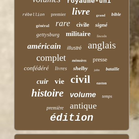
royaume-uni
livre
premier
bible
rébellion
grand
rare
civile
signé
général
militaire
gettysburg
lincoln
anglais
américain
illustré
complet
presse
mémoires
confédéré
shelby
livres
bataille
john
civil
vie
cuir
easton
histoire
volume
temps
antique
première
édition