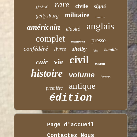
rare
civile
signé
général
militaire
gettysburg
lincoln
anglais
américain
illustré
complet
presse
mémoires
confédéré
shelby
livres
bataille
john
civil
vie
cuir
easton
histoire
volume
temps
antique
première
édition
Page d'accueil
Contactez Nous