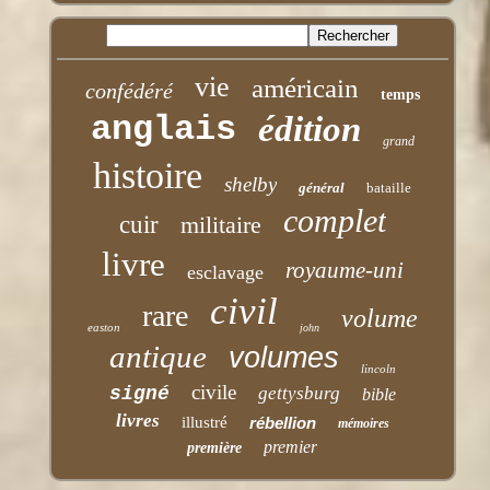
vie
américain
confédéré
temps
anglais
édition
grand
histoire
shelby
général
bataille
complet
cuir
militaire
livre
royaume-uni
esclavage
civil
rare
volume
easton
john
antique
volumes
lincoln
civile
signé
gettysburg
bible
livres
illustré
rébellion
mémoires
premier
première