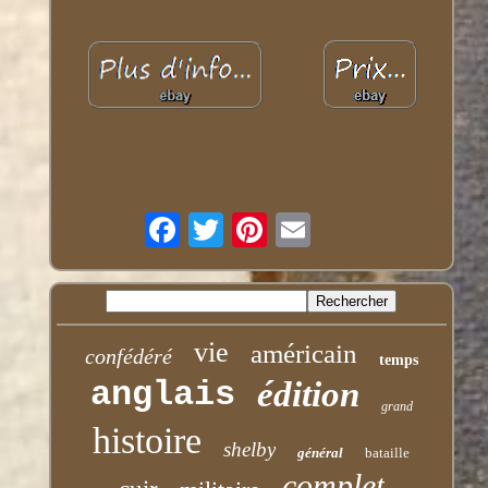
vie
américain
confédéré
temps
anglais
édition
grand
histoire
shelby
général
bataille
complet