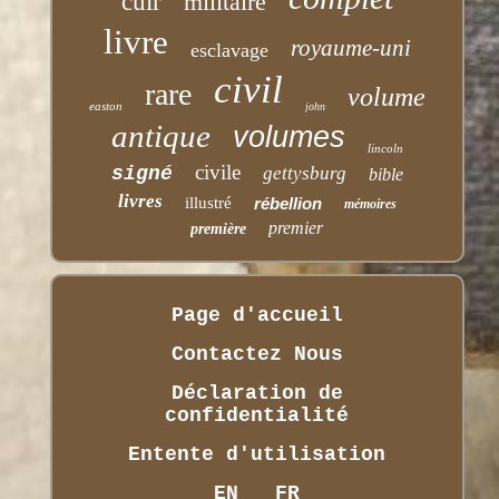
cuir
militaire
livre
royaume-uni
esclavage
civil
rare
volume
easton
john
antique
volumes
lincoln
civile
signé
gettysburg
bible
livres
illustré
rébellion
mémoires
premier
première
Page d'accueil
Contactez Nous
Déclaration de
confidentialité
Entente d'utilisation
EN
FR