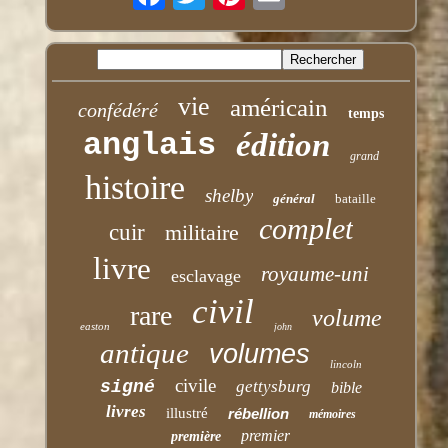
vie
américain
confédéré
temps
anglais
édition
grand
histoire
shelby
général
bataille
complet
cuir
militaire
livre
royaume-uni
esclavage
civil
rare
volume
easton
john
antique
volumes
lincoln
civile
signé
gettysburg
bible
livres
illustré
rébellion
mémoires
premier
première