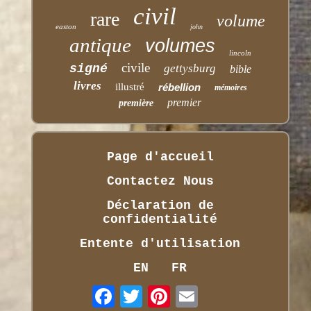
civil
rare
volume
easton
john
antique
volumes
lincoln
civile
signé
gettysburg
bible
livres
illustré
rébellion
mémoires
premier
première
Page d'accueil
Contactez Nous
Déclaration de
confidentialité
Entente d'utilisation
EN
FR