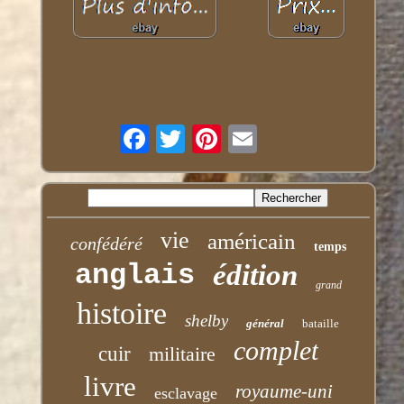
vie
américain
confédéré
temps
anglais
édition
grand
histoire
shelby
général
bataille
complet
cuir
militaire
livre
royaume-uni
esclavage