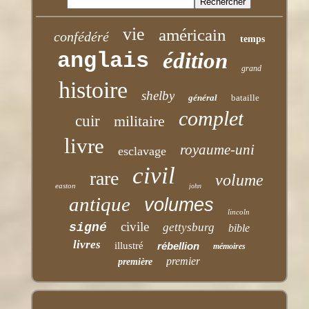
vie
américain
confédéré
temps
anglais
édition
grand
histoire
shelby
général
bataille
complet
cuir
militaire
livre
royaume-uni
esclavage
civil
rare
volume
easton
john
antique
volumes
lincoln
civile
signé
gettysburg
bible
livres
illustré
rébellion
mémoires
premier
première