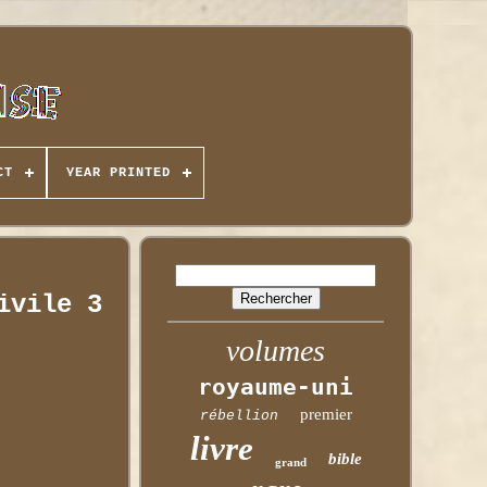
CT
YEAR PRINTED
ivile 3
volumes
royaume-uni
premier
rébellion
livre
bible
grand