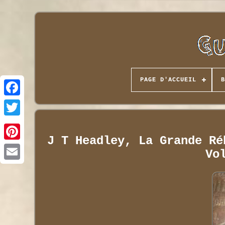
PAGE D'ACCUEIL
B
J T Headley, La Grande Ré
Vo