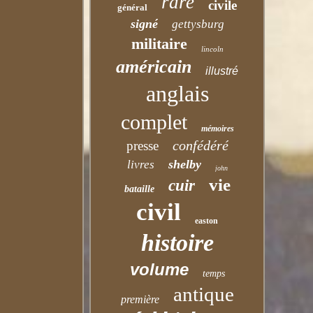
rare
civile
général
signé
gettysburg
militaire
lincoln
américain
illustré
anglais
complet
mémoires
confédéré
presse
shelby
livres
john
vie
cuir
bataille
civil
easton
histoire
volume
temps
antique
première