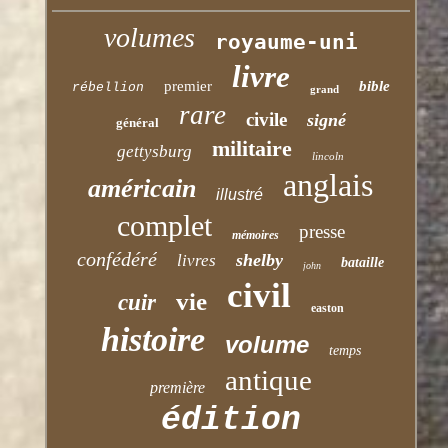
volumes
royaume-uni
livre
premier
bible
rébellion
grand
rare
civile
signé
général
militaire
gettysburg
lincoln
anglais
américain
illustré
complet
presse
mémoires
confédéré
shelby
livres
bataille
john
civil
vie
cuir
easton
histoire
volume
temps
antique
première
édition