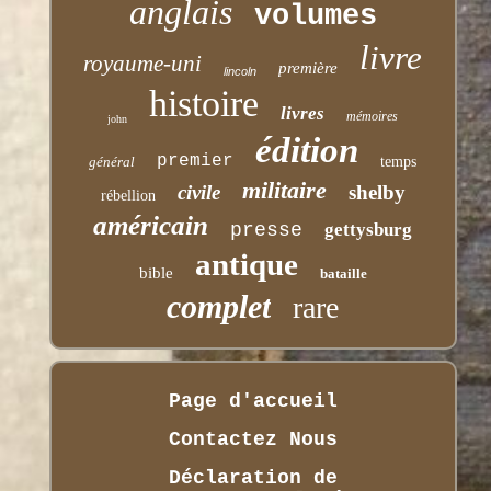
anglais
volumes
livre
royaume-uni
première
lincoln
histoire
livres
mémoires
john
édition
premier
général
temps
militaire
civile
shelby
rébellion
américain
presse
gettysburg
antique
bible
bataille
complet
rare
Page d'accueil
Contactez Nous
Déclaration de