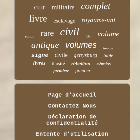
complet
cuir
militaire
livre
royaume-uni
esclavage
civil
rare
volume
easton
john
antique
volumes
lincoln
civile
signé
gettysburg
bible
livres
illustré
rébellion
mémoires
premier
première
Page d'accueil
Contactez Nous
Déclaration de
confidentialité
Entente d'utilisation