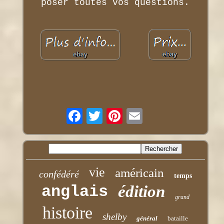
poser toutes vos questions.
vie
américain
confédéré
temps
anglais
édition
grand
histoire
shelby
général
bataille