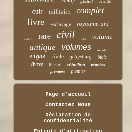
shelby
général
bataille
complet
cuir
militaire
livre
royaume-uni
esclavage
civil
rare
volume
easton
john
antique
volumes
lincoln
civile
signé
gettysburg
bible
livres
illustré
rébellion
mémoires
premier
première
Page d'accueil
Contactez Nous
Déclaration de
confidentialité
Entente d'utilisation