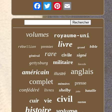
volumes
royaume-uni
livre
premier
bible
rébellion
grand
rare
civile
signé
général
militaire
gettysburg
lincoln
anglais
américain
illustré
complet
presse
mémoires
confédéré
shelby
livres
bataille
john
civil
vie
cuir
easton
histoire
volume