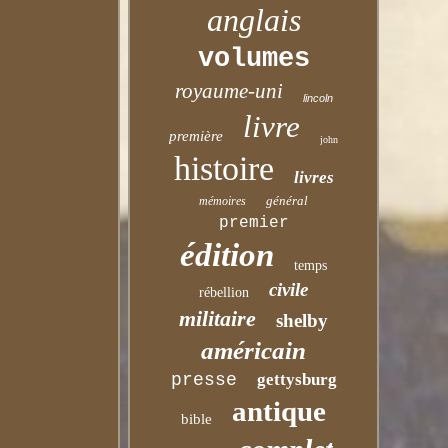
anglais
volumes
royaume-uni
lincoln
livre
première
john
histoire
livres
général
mémoires
premier
édition
temps
civile
rébellion
militaire
shelby
américain
presse
gettysburg
antique
bible