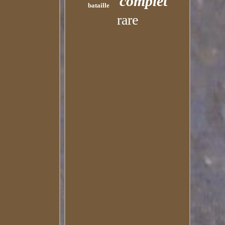
complet
bataille
rare