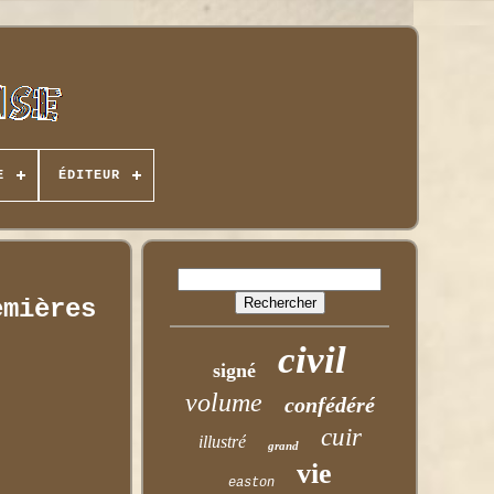
E
ÉDITEUR
emières
civil
signé
volume
confédéré
cuir
illustré
grand
vie
easton